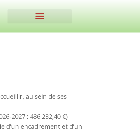
Accompagnement socio professionnel
Action co-financée par le FSE+
cueillir, au sein de ses
26-2027 : 436 232,40 €)
ie d’un encadrement et d’un